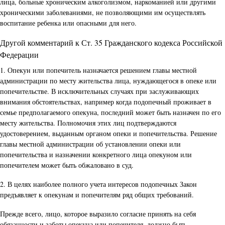
лица, больные хроническим алкоголизмом, наркоманией или другими
хроническими заболеваниями, не позволяющими им осуществлять
воспитание ребенка или опасными для него.
Другой комментарий к Ст. 35 Гражданского кодекса Российской
Федерации
1. Опекун или попечитель назначается решением главы местной
администрации по месту жительства лица, нуждающегося в опеке или
попечительстве. В исключительных случаях при заслуживающих
внимания обстоятельствах, например когда подопечный проживает в
семье предполагаемого опекуна, последний может быть назначен по его
месту жительства. Полномочия этих лиц подтверждаются
удостоверением, выданным органом опеки и попечительства. Решение
главы местной администрации об установлении опеки или
попечительства и назначении конкретного лица опекуном или
попечителем может быть обжаловано в суд.
2. В целях наиболее полного учета интересов подопечных Закон
предъявляет к опекунам и попечителям ряд общих требований.
Прежде всего, лицо, которое выразило согласие принять на себя
обязанности и заботы опекуна или попечителя, должно быть