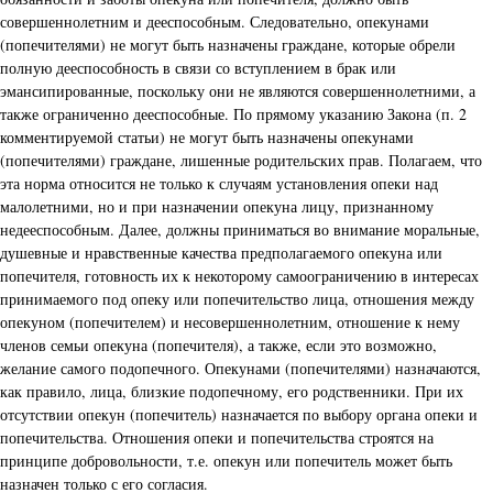
совершеннолетним и дееспособным. Следовательно, опекунами
(попечителями) не могут быть назначены граждане, которые обрели
полную дееспособность в связи со вступлением в брак или
эмансипированные, поскольку они не являются совершеннолетними, а
также ограниченно дееспособные. По прямому указанию Закона (п. 2
комментируемой статьи) не могут быть назначены опекунами
(попечителями) граждане, лишенные родительских прав. Полагаем, что
эта норма относится не только к случаям установления опеки над
малолетними, но и при назначении опекуна лицу, признанному
недееспособным. Далее, должны приниматься во внимание моральные,
душевные и нравственные качества предполагаемого опекуна или
попечителя, готовность их к некоторому самоограничению в интересах
принимаемого под опеку или попечительство лица, отношения между
опекуном (попечителем) и несовершеннолетним, отношение к нему
членов семьи опекуна (попечителя), а также, если это возможно,
желание самого подопечного. Опекунами (попечителями) назначаются,
как правило, лица, близкие подопечному, его родственники. При их
отсутствии опекун (попечитель) назначается по выбору органа опеки и
попечительства. Отношения опеки и попечительства строятся на
принципе добровольности, т.е. опекун или попечитель может быть
назначен только с его согласия.