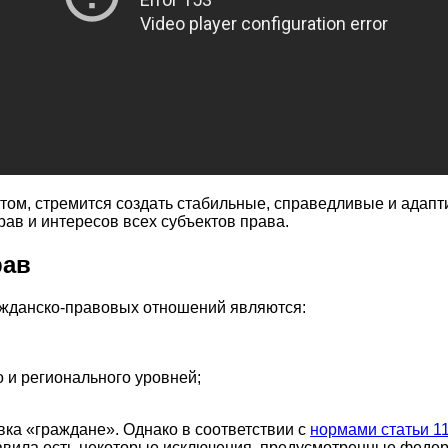
ом, стремится создать стабильные, справедливые и адапт
ав и интересов всех субъектов права.
рав
ражданско-правовых отношений являются:
 и регионального уровней;
вка «граждане». Однако в соответствии с
нормами статьи 1
равила есть некоторые исключения, предусмотренные федер