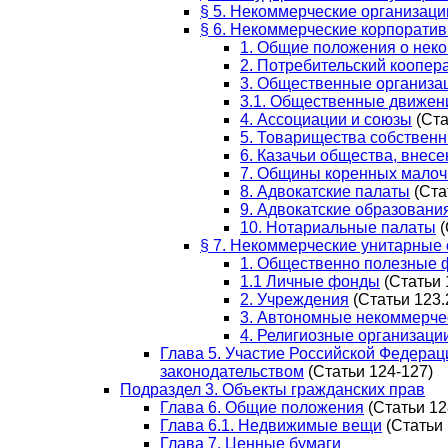
§ 5. Некоммерческие организаци
§ 6. Некоммерческие корпорати
1. Общие положения о нек
2. Потребительский коопер
3. Общественные организа
3.1. Общественные движен
4. Ассоциации и союзы
(Ста
5. Товарищества собствен
6. Казачьи общества, внес
7. Общины коренных малоч
8. Адвокатские палаты
(Ста
9. Адвокатские образован
10. Нотариальные палаты
(
§ 7. Некоммерческие унитарные
1. Общественно полезные
1.1 Личные фонды
(Статьи 1
2. Учреждения
(Статьи 123.
3. Автономные некоммерче
4. Религиозные организаци
Глава 5. Участие Российской Федера
законодательством
(Статьи 124-127)
Подраздел 3. Объекты гражданских прав
Глава 6. Общие положения
(Статьи 12
Глава 6.1. Недвижимые вещи
(Статьи 
Глава 7. Ценные бумаги