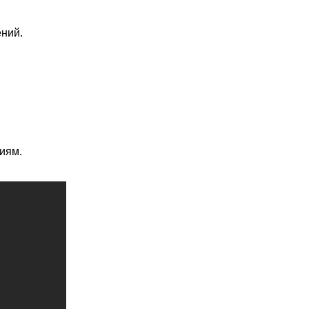
ений.
иям.