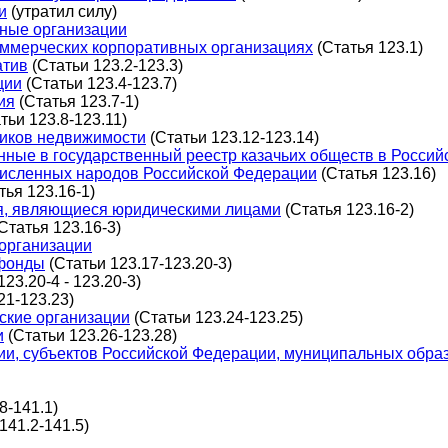
и
(утратил силу)
вные организации
оммерческих корпоративных организациях
(Статья 123.1)
атив
(Статьи 123.2-123.3)
ции
(Статьи 123.4-123.7)
ия
(Статья 123.7-1)
тьи 123.8-123.11)
ников недвижимости
(Статьи 123.12-123.14)
енные в государственный реестр казачьих обществ в Росси
исленных народов Российской Федерации
(Статья 123.16)
тья 123.16-1)
ия, являющиеся юридическими лицами
(Статья 123.16-2)
Статья 123.16-3)
 организации
 фонды
(Статьи 123.17-123.20-3)
23.20-4 - 123.20-3)
21-123.23)
ские организации
(Статьи 123.24-123.25)
и
(Статьи 123.26-123.28)
ции, субъектов Российской Федерации, муниципальных обра
8-141.1)
141.2-141.5)