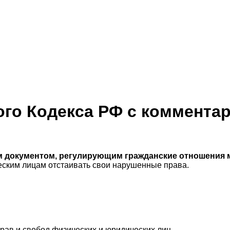
ого Кодекса РФ с коммента
документом, регулирующим гражданские отношения м
еским лицам отстаивать свои нарушенные права.
рав и свобод физических и юридических лиц.