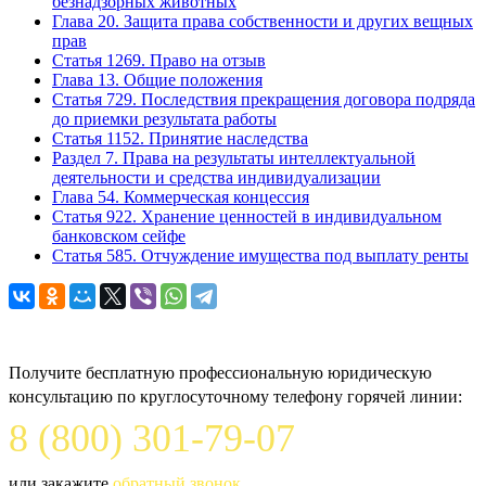
безнадзорных животных
Глава 20. Защита права собственности и других вещных
прав
Статья 1269. Право на отзыв
Глава 13. Общие положения
Статья 729. Последствия прекращения договора подряда
до приемки результата работы
Статья 1152. Принятие наследства
Раздел 7. Права на результаты интеллектуальной
деятельности и средства индивидуализации
Глава 54. Коммерческая концессия
Статья 922. Хранение ценностей в индивидуальном
банковском сейфе
Статья 585. Отчуждение имущества под выплату ренты
Задайте вопрос юристу
Получите бесплатную профессиональную юридическую
консультацию по круглосуточному телефону горячей линии:
8 (800) 301-79-07
или закажите
обратный звонок
.