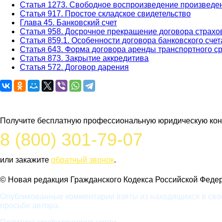
Статья 1273. Свободное воспроизведение произведен
Статья 917. Простое складское свидетельство
Глава 45. Банковский счет
Статья 958. Досрочное прекращение договора страхо
Статья 859.1. Особенности договора банковского сче
Статья 643. Форма договора аренды транспортного с
Статья 873. Закрытие аккредитива
Статья 572. Договор дарения
Задайте вопрос юристу
Получите бесплатную профессиональную юридическую конс
8 (800) 301-79-07
или закажите
обратный звонок
.
© Новая редакция Гражданского Кодекса Российской Федера
Опубликованные комментарии взяты из находящихся в своб
просьбе автора.