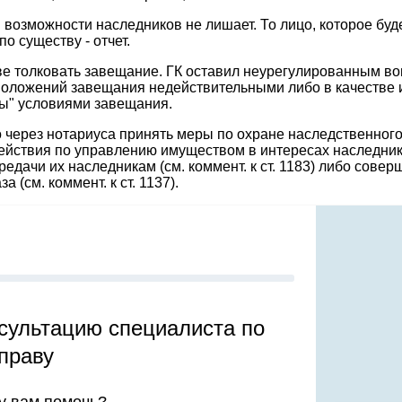
й возможности наследников не лишает. То лицо, которое б
по существу - отчет.
аве толковать завещание. ГК оставил неурегулированным в
оложений завещания недействительными либо в качестве ист
ны" условиями завещания.
ерез нотариуса принять меры по охране наследственного им
йствия по управлению имуществом в интересах наследников 
чи их наследникам (см. коммент. к ст. 1183) либо соверши
(см. коммент. к ст. 1137).