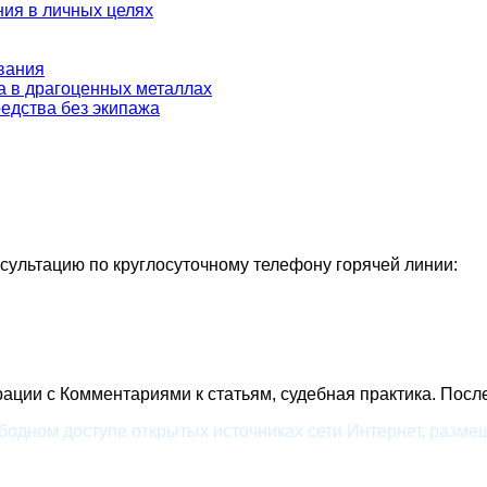
ия в личных целях
вания
та в драгоценных металлах
редства без экипажа
ультацию по круглосуточному телефону горячей линии:
ции c Комментариями к статьям, судебная практика. После
одном доступе открытых источниках сети Интернет, размещ