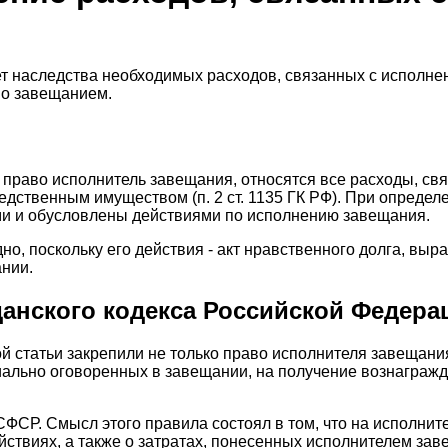
т наследства необходимых расходов, связанных с исполнен
но завещанием.
 право исполнитель завещания, относятся все расходы, св
едственным имуществом (п. 2 ст. 1135 ГК РФ). При опреде
ыми и обусловлены действиями по исполнению завещания.
но, поскольку его действия - акт нравственного долга, в
ании.
данского кодекса Российской Федера
ой статьи закрепили не только право исполнителя завещан
ально оговоренных в завещании, на получение вознагражден
 РСФСР. Смысл этого правила состоял в том, что на исполн
йствиях, а также о затратах, понесенных исполнителем за