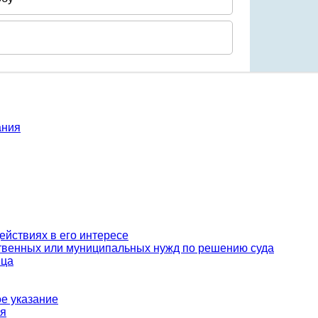
ания
ействиях в его интересе
рственных или муниципальных нужд по решению суда
ица
ое указание
ия