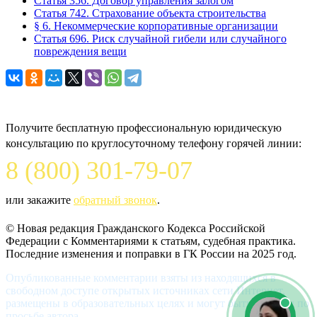
Статья 356. Договор управления залогом
Статья 742. Страхование объекта строительства
§ 6. Некоммерческие корпоративные организации
Статья 696. Риск случайной гибели или случайного
повреждения вещи
Задайте вопрос юристу
Получите бесплатную профессиональную юридическую
консультацию по круглосуточному телефону горячей линии:
8 (800) 301-79-07
или закажите
обратный звонок
.
© Новая редакция Гражданского Кодекса Российской
Федерации c Комментариями к статьям, судебная практика.
Последние изменения и поправки в ГК России на 2025 год.
Опубликованные комментарии взяты из находящихся в
свободном доступе открытых источниках сети Интернет,
размещены в образовательных целях и могут быть удалены по
просьбе автора.