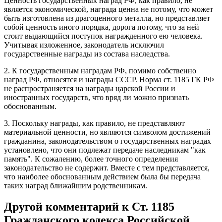
Ценность государственных наград РФ, как правило, не
является экономической, награда ценна не потому, что может
быть изготовлена из драгоценного металла, но представляет
собой ценность иного порядка, дорога потому, что за ней
стоит выдающийся поступок награжденного ею человека.
Учитывая изложенное, законодатель исключил
государственные награды из состава наследства.
2. К государственным наградам РФ, помимо собственно
наград РФ, относятся и награды СССР. Норма ст. 1185 ГК РФ
не распространяется на награды царской России и
иностранных государств, что вряд ли можно признать
обоснованным.
3. Поскольку награды, как правило, не представляют
материальной ценности, но являются символом достижений
гражданина, законодательством о государственных наградах
установлено, что они подлежат передаче наследникам "как
память". К сожалению, более точного определения
законодательство не содержит. Вместе с тем представляется,
что наиболее обоснованным действием была бы передача
таких наград ближайшим родственникам.
Другой комментарий к Ст. 1185
Гражданского кодекса Российской