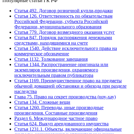
Популярные статьи ГК РФ
Статья 492. Договор розничной купли-продажи
Статья 126. Ответственность по обязательствам
Российской Федерации, субъекта Российской
Федерации, муниципального образования
Статья 779. Договор возмездного оказания услуг
Статья 847. Порядок распоряжения денежными
средствами, находящимися на счете
Статья 1540. Действие исключительного права на
коммерческое обозначение
Статья 1132. Толкование завещания
Статья 1344. Распространение оригинала или
экземпляров произведения, охраняемого
исключительным правом публикатора
Статья 1169. Преимущественное право на предметы
обычной домашней обстановки и обихода при разделе
наследства
Глава 75. Право на секрет производства (ноу-хау)
Статья 134. Сложные вещи
Статья 1260. Переводы, иные производные
произведения. Составные произведения
Раздел 6. Международное частное право
Статья 624. Выкуп арендованного имущества
Статья 1231.1. Объекты, включающие официальные