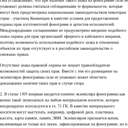
Она устанавливает, что при наличии такого знака на фонограмме (или ее
упаковке) должны считаться соблюденными те формальности, которые
могут быть предусмотрены национальным законодательством некоторых
стран - участниц Конвенции в качестве условия для предоставления
охраны прав изготовителей фонограмм и артистов-исполнителей.
Международными соглашениями не предусмотрено введение подобного
знака охраны для прав организаций эфирного и кабельного вещания,
поэтому возможность использования подобного знака в отношении
объектов их прав отсутствует и в российском законодательстве о
смежных правах.
Отсутствие знака правовой охраны не лишает правообладателя
возможностей защиты своих прав. Вместе с тем его размещение на
экземплярах фонограммы (или ее упаковке) может облегчить
доказывание наличия таких прав в случае спора.
2. В статье 1305 впервые вводится понятие экземпляра фонограммы как
копии такой звукозаписи на любом материальном носителе, которое
неоднократно используется в гл. 71 ГК. В качестве материального
носителя могут выступать, например, цифровой диск, пластинка,
кассета, карта памяти, память ЭВМ. Экземпляром признается копия,
включающая не только все звуки, зафиксированные на фонограмме, но и