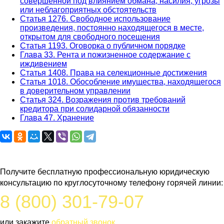
совершенной под влиянием обмана, насилия, угрозы
или неблагоприятных обстоятельств
Статья 1276. Свободное использование
произведения, постоянно находящегося в месте,
открытом для свободного посещения
Статья 1193. Оговорка о публичном порядке
Глава 33. Рента и пожизненное содержание с
иждивением
Статья 1408. Права на селекционные достижения
Статья 1018. Обособление имущества, находящегося
в доверительном управлении
Статья 324. Возражения против требований
кредитора при солидарной обязанности
Глава 47. Хранение
Задайте вопрос юристу
Получите бесплатную профессиональную юридическую
консультацию по круглосуточному телефону горячей линии:
8 (800) 301-79-07
или закажите
обратный звонок
.