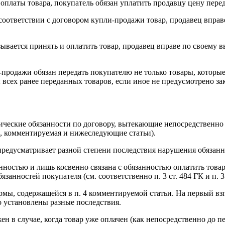
оплаты товара, покупатель обязан уплатить продавцу цену пере
соответствии с договором купли-продажи товар, продавец вправ
ывается принять и оплатить товар, продавец вправе по своему в
и-продажи обязан передать покупателю не только товары, которы
ы всех ранее переданных товаров, если иное не предусмотрено 
дические обязанности по договору, вытекающие непосредственно 
85, комментируемая и нижеследующие статьи).
 предусматривает разной степени последствия нарушения обязанн
нностью и лишь косвенно связана с обязанностью оплатить товар.
занностей покупателя (см. соответственно п. 3 ст. 484 ГК и п. 
рмы, содержащейся в п. 4 комментируемой статьи. На первый взг
го установлены разные последствия.
жен в случае, когда товар уже оплачен (как непосредственно до п