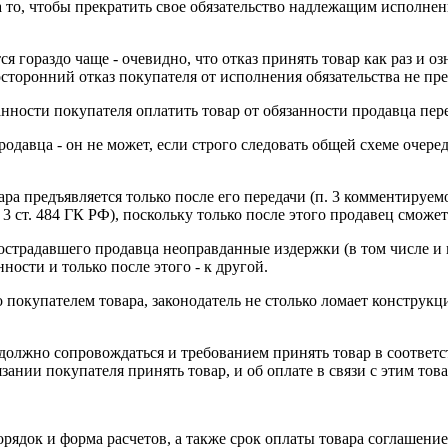
а то, чтобы прекратить свое обязательство надлежащим исполне
я гораздо чаще - очевидно, что отказ принять товар как раз и о
сторонний отказ покупателя от исполнения обязательства не пр
анности покупателя оплатить товар от обязанности продавца пере
давца - он не может, если строго следовать общей схеме очере
ара предъявляется только после его передачи (п. 3 комментируе
 3 ст. 484 ГК РФ), поскольку только после этого продавец сможе
пострадавшего продавца неоправданные издержки (в том числе и
ости и только после этого - к другой.
 покупателем товара, законодатель не столько ломает конструк
 должно сопровождаться и требованием принять товар в соответс
ании покупателя принять товар, и об оплате в связи с этим това
рядок и форма расчетов, а также срок оплаты товара соглашени