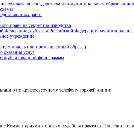
о наследодателю государством или муниципальным образованием
осхемы
редставленных работ
ого права на секрет производства
кой Федерации, субъекта Российской Федерации, муниципальног
льное учреждение
лезную модель или промышленный образец
о оказания услуг
ов опубликованной фонограммы
тацию по круглосуточному телефону горячей линии:
 c Комментариями к статьям, судебная практика. Последние изм