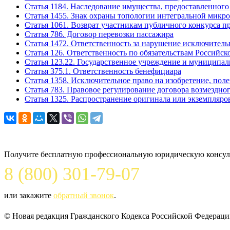
Статья 1184. Наследование имущества, предоставленног
Статья 1455. Знак охраны топологии интегральной микр
Статья 1061. Возврат участникам публичного конкурса п
Статья 786. Договор перевозки пассажира
Статья 1472. Ответственность за нарушение исключительн
Статья 126. Ответственность по обязательствам Российс
Статья 123.22. Государственное учреждение и муниципа
Статья 375.1. Ответственность бенефициара
Статья 1358. Исключительное право на изобретение, по
Статья 783. Правовое регулирование договора возмездног
Статья 1325. Распространение оригинала или экземпляр
Задайте вопрос юристу
Получите бесплатную профессиональную юридическую консуль
8 (800) 301-79-07
или закажите
обратный звонок
.
© Новая редакция Гражданского Кодекса Российской Федерации