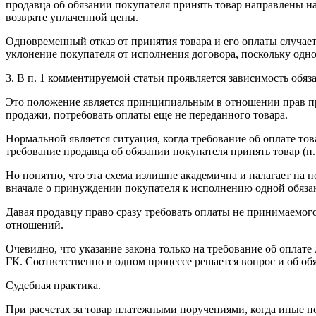
продавца об обязании покупателя принять товар направлены н
возврате уплаченной цены.
Одновременный отказ от принятия товара и его оплаты случаетс
уклонение покупателя от исполнения договора, поскольку одно
3. В п. 1 комментируемой статьи проявляется зависимость обяз
Это положение является принципиальным в отношении прав про
продажи, потребовать оплаты еще не переданного товара.
Нормальной является ситуация, когда требование об оплате тов
требование продавца об обязании покупателя принять товар (п.
Но понятно, что эта схема излишне академична и налагает на 
вначале о принуждении покупателя к исполнению одной обязанн
Давая продавцу право сразу требовать оплаты не принимаемого
отношений.
Очевидно, что указание закона только на требование об оплате
ГК. Соответственно в одном процессе решается вопрос и об обяз
Судебная практика.
При расчетах за товар платежными поручениями, когда иные по