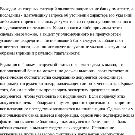
Выходом из спорных ситуаций являются направление банку-эмитенту, а
последним - плательщику запроса об уточнении характера его указаний
либо акцепт представленных документов со стороны уполномоченного
представителя плательщика. Когда по каким-либо причинам этого
сделать невозможно, а акцепт уполномоченного не предусмотрен
условиями аккредитива, исполняющий банк следует освободить от
ответственности, если он истолкует полученные указания разумным
образом (принцип разумной тщательности).
Редакция п. 1 комментируемой статьи позволяет сделать вывод, что
исполняющий банк не может и не должен выяснять, соответствуют ли
фактические обстоятельства содержанию документов бенефициара,
например, отгружен ли товар, надлежащего ли он качества и т.п. Кроме
того, банки не обязаны производить экспертизу представленных
документов, чтобы установить их подлинность. Если подделку этих
документов нельзя обнаружить путем простого зрительного восприятия,
все негативные последствия возлагаются на плательщика. Однако если у
исполняющего банка имеется информация, однозначно подтверждающая
фиктивность внешне благополучных документов бенефициара, банк
обязан отказать в выплате средств с аккредитива. Исполнение
аккредитива против заведомо фиктивных документов недопустимо.