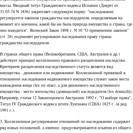
массы. Вводный титул Гражданского кодекса Испании (Декрет от
31.05.74 N 1836) закрепляет следующую норму: "наследование
регулируется законом гражданства наследодателя, определяемым на
момент его кончины, какой бы ни была природа имущества и страна, где
оно находится". Японский Закон 1898 г. N 10 "О применении законов"
(ст. 26) подчиняет регулирование наследования праву страны
гражданства наследодателя.
В странах общего права (Великобритания, США, Австралия и др.)
действует принцип коллизионно-правового расщепления наследства.
Критерием расщепления наследственного статута является вид
имущества - движимое или недвижимое. Коллизионной привязкой в
отношении наследования недвижимого имущества служит закон места
нахождения вещи (lex rei sitae), а для движимого наследственного
имущества - место жительства (домицилий) наследодателя (lex domicilii).
Например, статья 12 Законопроекта Австралии 1992 г. "О выборе права",
Титул IV Гражданского кодекса штата Луизиана (США) 1825 г. (в ред.
1991 г.).
3. Коллизионное регулирование отношений по наследованию содержит
ряд новых положений, а именно: предусматриваются изъятия из общего