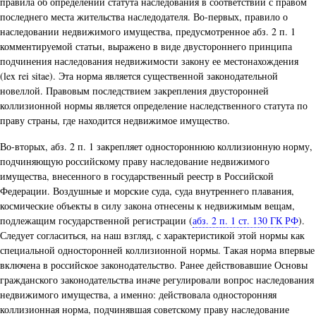
правила об определении статута наследования в соответствии с правом
последнего места жительства наследодателя. Во-первых, правило о
наследовании недвижимого имущества, предусмотренное абз. 2 п. 1
комментируемой статьи, выражено в виде двустороннего принципа
подчинения наследования недвижимости закону ее местонахождения
(lex rei sitae). Эта норма является существенной законодательной
новеллой. Правовым последствием закрепления двусторонней
коллизионной нормы является определение наследственного статута по
праву страны, где находится недвижимое имущество.
Во-вторых, абз. 2 п. 1 закрепляет одностороннюю коллизионную норму,
подчиняющую российскому праву наследование недвижимого
имущества, внесенного в государственный реестр в Российской
Федерации. Воздушные и морские суда, суда внутреннего плавания,
космические объекты в силу закона отнесены к недвижимым вещам,
подлежащим государственной регистрации (
абз. 2 п. 1 ст. 130 ГК РФ
).
Следует согласиться, на наш взгляд, с характеристикой этой нормы как
специальной односторонней коллизионной нормы. Такая норма впервые
включена в российское законодательство. Ранее действовавшие Основы
гражданского законодательства иначе регулировали вопрос наследования
недвижимого имущества, а именно: действовала односторонняя
коллизионная норма, подчинявшая советскому праву наследование