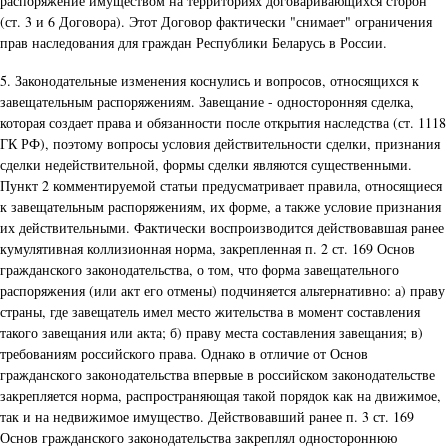
распоряжение имуществом на территориях договаривающихся сторон
(ст. 3 и 6 Договора). Этот Договор фактически "снимает" ограничения
прав наследования для граждан Республики Беларусь в России.
5. Законодательные изменения коснулись и вопросов, относящихся к
завещательным распоряжениям. Завещание - односторонняя сделка,
которая создает права и обязанности после открытия наследства (ст. 1118
ГК РФ), поэтому вопросы условия действительности сделки, признания
сделки недействительной, формы сделки являются существенными.
Пункт 2 комментируемой статьи предусматривает правила, относящиеся
к завещательным распоряжениям, их форме, а также условие признания
их действительными. Фактически воспроизводится действовавшая ранее
кумулятивная коллизионная норма, закрепленная п. 2 ст. 169 Основ
гражданского законодательства, о том, что форма завещательного
распоряжения (или акт его отмены) подчиняется альтернативно: а) праву
страны, где завещатель имел место жительства в момент составления
такого завещания или акта; б) праву места составления завещания; в)
требованиям российского права. Однако в отличие от Основ
гражданского законодательства впервые в российском законодательстве
закрепляется норма, распространяющая такой порядок как на движимое,
так и на недвижимое имущество. Действовавший ранее п. 3 ст. 169
Основ гражданского законодательства закреплял одностороннюю