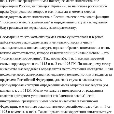
ней). Если же гражданин имел последнее место жительства вне
территории России, например в Германии, то на основе российского
права будет решаться вопрос о том, имел ли в момент смерти
наследодатель место жительства в России, вместе с тем квалификация
"постоянного места жительства" и определение статута наследования
будут решаться по германскому законодательству.
Несмотря на то что комментируемая статья существовала и в ранее
действующем законодательстве и ее нельзя отнести к числу
законодательных новелл, следует, однако, обратить внимание на очень
важное обстоятельство, которое является принципиально новым, - это
"нормативная корреляция". Так, норма абз. 1 п. 1 комментируемой
статьи коррелирует со ст. 1115 и п. 3 ст. 1195 ГК. По последнему месту
жительства наследодателя определяется место открытия наследства. Если
последнее место жительства наследодателя неизвестно или находится за
пределами Российской Федерации, для этих случаев законодатель
сформулировал критерии определения места открытия наследства (см.
коммент. к ст. 1115). Место жительства иностранного гражданина
является критерием установления его "личного закона": если
иностранный гражданин имеет место жительства в Российской
Федерации, его личным законом является российское право (см. п. 3 ст.
1195 и коммент. к ней). Такая нормативная корреляция свидетельствует