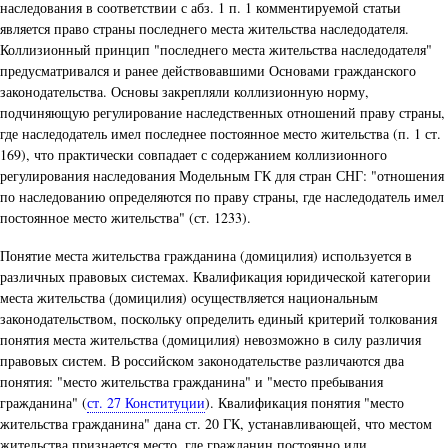
наследования в соответствии с абз. 1 п. 1 комментируемой статьи
является право страны последнего места жительства наследодателя.
Коллизионный принцип "последнего места жительства наследодателя"
предусматривался и ранее действовавшими Основами гражданского
законодательства. Основы закрепляли коллизионную норму,
подчиняющую регулирование наследственных отношений праву страны,
где наследодатель имел последнее постоянное место жительства (п. 1 ст.
169), что практически совпадает с содержанием коллизионного
регулирования наследования Модельным ГК для стран СНГ: "отношения
по наследованию определяются по праву страны, где наследодатель имел
постоянное место жительства" (ст. 1233).
Понятие места жительства гражданина (домицилия) используется в
различных правовых системах. Квалификация юридической категории
места жительства (домицилия) осуществляется национальным
законодательством, поскольку определить единый критерий толкования
понятия места жительства (домицилия) невозможно в силу различия
правовых систем. В российском законодательстве различаются два
понятия: "место жительства гражданина" и "место пребывания
гражданина" (
ст. 27 Конституции
). Квалификация понятия "место
жительства гражданина" дана ст. 20 ГК, устанавливающей, что местом
жительства признается место, где гражданин постоянно или