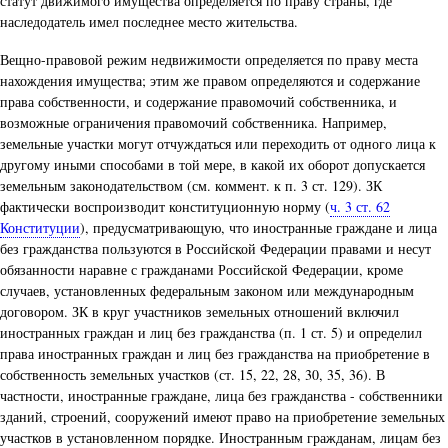
статут движимого имущества определяется по праву страны, где
наследодатель имел последнее место жительства.
Вещно-правовой режим недвижимости определяется по праву места
нахождения имущества; этим же правом определяются и содержание
права собственности, и содержание правомочий собственника, и
возможные ограничения правомочий собственника. Например,
земельные участки могут отчуждаться или переходить от одного лица к
другому иными способами в той мере, в какой их оборот допускается
земельным законодательством (см. коммент. к п. 3 ст. 129). ЗК
фактически воспроизводит конституционную норму (
ч. 3 ст. 62
Конституции
), предусматривающую, что иностранные граждане и лица
без гражданства пользуются в Российской Федерации правами и несут
обязанности наравне с гражданами Российской Федерации, кроме
случаев, установленных федеральным законом или международным
договором. ЗК в круг участников земельных отношений включил
иностранных граждан и лиц без гражданства (п. 1 ст. 5) и определил
права иностранных граждан и лиц без гражданства на приобретение в
собственность земельных участков (ст. 15, 22, 28, 30, 35, 36). В
частности, иностранные граждане, лица без гражданства - собственники
зданий, строений, сооружений имеют право на приобретение земельных
участков в установленном порядке. Иностранным гражданам, лицам без