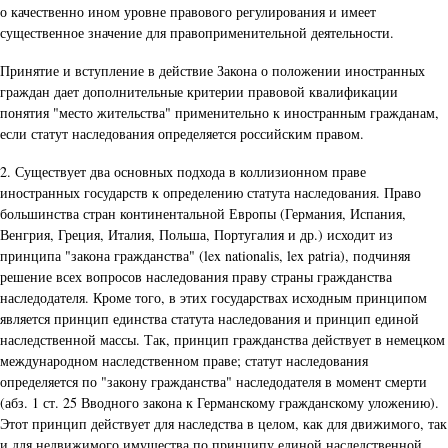
о качественно ином уровне правового регулирования и имеет
существенное значение для правоприменительной деятельности.
Принятие и вступление в действие Закона о положении иностранных
граждан дает дополнительные критерии правовой квалификации
понятия "место жительства" применительно к иностранным гражданам,
если статут наследования определяется российским правом.
2. Существует два основных подхода в коллизионном праве
иностранных государств к определению статута наследования. Право
большинства стран континентальной Европы (Германия, Испания,
Венгрия, Греция, Италия, Польша, Португалия и др.) исходит из
принципа "закона гражданства" (lex nationalis, lex patria), подчиняя
решение всех вопросов наследования праву страны гражданства
наследодателя. Кроме того, в этих государствах исходным принципом
является принцип единства статута наследования и принцип единой
наследственной массы. Так, принцип гражданства действует в немецком
международном наследственном праве; статут наследования
определяется по "закону гражданства" наследодателя в момент смерти
(абз. 1 ст. 25 Вводного закона к Германскому гражданскому уложению).
Этот принцип действует для наследства в целом, как для движимого, так
и для недвижимого имущества по принципу единой наследственной