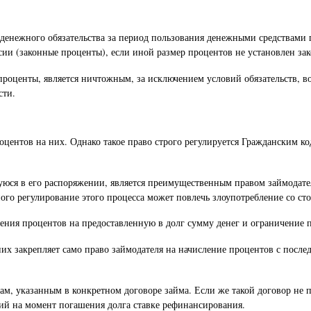
у денежного обязательства за период пользования денежными средствами
ии (законные проценты), если иной размер процентов не установлен за
проценты, является ничтожным, за исключением условий обязательств, в
сти.
оцентов на них. Однако такое право строго регулируется Гражданским к
юся в его распоряжении, является преимущественным правом займодател
ного регулирование этого процесса может повлечь злоупотребление со с
ления процентов на предоставленную в долг сумму денег и ограничение п
 них закрепляет само право займодателя на начисление процентов с посл
бам, указанным в конкретном договоре займа. Если же такой договор не
щий на момент погашения долга ставке рефинансирования.