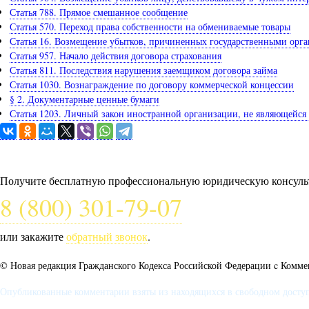
Статья 788. Прямое смешанное сообщение
Статья 570. Переход права собственности на обмениваемые товары
Статья 16. Возмещение убытков, причиненных государственными орга
Статья 957. Начало действия договора страхования
Статья 811. Последствия нарушения заемщиком договора займа
Статья 1030. Вознаграждение по договору коммерческой концессии
§ 2. Документарные ценные бумаги
Статья 1203. Личный закон иностранной организации, не являющейс
Задайте вопрос юристу
Получите бесплатную профессиональную юридическую консульт
8 (800) 301-79-07
или закажите
обратный звонок
.
© Новая редакция Гражданского Кодекса Российской Федерации c Коммен
Опубликованные комментарии взяты из находящихся в свободном доступе