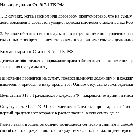
Новая редакция Ст. 317.1 ГК РФ
1. В случаях, когда законом или договором предусмотрено, что на сумм
действовавшей в соответствующие периоды ключевой ставкой Банка Росс
2. Условие обязательства, предусматривающее начисление процентов на 
связанных с осуществлением сторонами предпринимательской деятельно
Комментарий к Статье 317.1 ГК РФ
Денежные обязательства порождают права займодателя на начисление пр
завышения их суммы и т.д.
Начисление процентов на сумму, предоставленную должнику и находящу
извлечения прибыли в виде процентов. Однако отсутствие законодатель
Цель статьи 317.1 Гражданского кодекса РФ – закрепление правил начис
Структура ст. 317.1 ГК РФ включает всего 2 пункта, причем, первый из
первый представляет второму в распоряжение некую сумму денег.
Размер таких процентов обычно исчисляется согласно правилам и спосо
способов его определения, то они будут исчисляться согласно действую