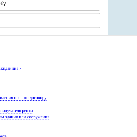
›
гражданина
твления прав по договору
 получателя ренты
нем здания или сооружения
ресе