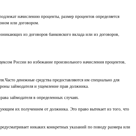
 подлежат начислению проценты, размер процентов определяется
коном или договором.
озникающих из договоров банковского вклада или из договоров,
одексом России во избежание произвольного начисления процентов,
я.Часто денежные средства предоставляются им специально для
тороны займодателя и ущемление прав должника.
рава займодателя в определенных случаях.
едующим их получением от должника. Это право вытекает из того, что
 предусматривает никаких конкретных указаний по поводу размера или