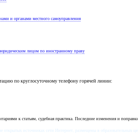
нами и органами местного самоуправления
я юридическим лицом по иностранному праву
ацию по круглосуточному телефону горячей линии:
тариями к статьям, судебная практика. Последние изменения и поправки
 открытых источниках сети Интернет, размещены в образовательных целя