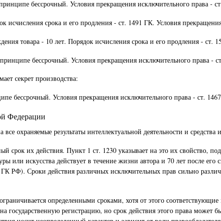
 принципе бессрочный. Условия прекращения исключительного права - ст
ок исчисления срока и его продления - ст. 1491 ГК. Условия прекращения
ения товара - 10 лет. Порядок исчисления срока и его продления - ст. 1
в принципе бессрочный. Условия прекращения исключительного права - ст
мает секрет производства:
ципе бессрочный. Условия прекращения исключительного права - ст. 1467
кой Федерации
на все охраняемые результаты интеллектуальной деятельности и средства
 срок их действия. Пункт 1 ст. 1230 указывает на это их свойство, под
ры или искусства действует в течение жизни автора и 70 лет после его с
363 ГК РФ). Сроки действия различных исключительных прав сильно разли
ограничивается определенными сроками, хотя от этого соответствующие п
и на государственную регистрацию, но срок действия этого права может б
ствия носит неопределенный характер и зависит от воли правообладателя