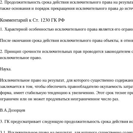
2. Продолжительность срока действия исключительного права на результ
также основания и порядок прекращения исключительного права до исте
Комментарий к Ст. 1230 ГК РФ
1. Характерной особенностью исключительного права является его огран
После окончания срока действия исключительного права объекты, в отно
2. Принцип срочности исключительных прав проводится законодателем с
исключительное право.
Наука.
Исключительное право на результат, для которого существенно содержани
заключается в том, чтобы обеспечить правообладателю окупаемость затр
форма, имеет стабильную тенденцию к увеличению. Этот срок теснее при
ограничен или он может продлеваться неограниченное число раз.
В.А.Дозорцев
3. ГК предусматривает следующую продолжительность срока действия ис
3.1. Исключительное право на результат, для которого существенно соде