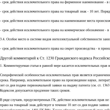
- срок действия исключительного права на фирменное наименование - в
- срок действия исключительного права на товарный знак - 10 лет. Поряд
- срок действия исключительного права на наименование места происхожд
- срок действия исключительного права на коммерческое обозначение - 
3.4. Особое место в системе видов интеллектуальной собственности зани
- срок действия исключительного права на секрет производства - в прин
Другой комментарий к Ст. 1230 Гражданского кодекса Российс
1. Комментируемая статья в равной мере касается исключительных прав 
Специфической особенностью исключительных прав является ограниченный
срока. Например, исключительное право на произведение науки, литерату
лет со дня подачи первоначальной заявки на выдачу патента (см. ст. 1
Кодексом допускается продление таких сроков.
В ряде случаев, предусмотренных ГК, действие исключительных прав не 
право на товарный знак действует в течение 10 лет со дня подачи заявк
правообладателя (ст. 1491 ГК РФ). Таким образом, упомянутый срок дей