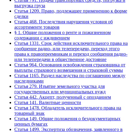
Статья 791. Подача транспортных средств, погрузка и
выгрузка груза
Статья 1209. Право, подлежащее применению к форме
сделки
Статья 468. Последствия нарушения условия об
ассортименте товаров
§ 1. Общие положения о ренте и пожизненном
содержании с иждивением
Статья 1331. Срок действия исключительного права на
сообщение радио- или телепередачи, переход этого
права к правопреемникам и переход сообщения радио-
или телепередачи в общественное достояние
Статья 964. Основания освобождения страховщика от
выплаты страхового возмещения и страховой суммы
Статья 1165. Раздел наследства по соглашению между
наследниками
Статья 279. Изъятие земельного участка для
государственных или муниципальных нужд
Статья 442. Акцепт, полученный с опозданием
Статья 141. Валютные ценности
Статья 1478. Обладатель исключительного права на
товарный знак
Статья 149. Общие положения о бездокументарных
ценных бумагах
Статья 1499. Экспертиза обозначения, заявленного в